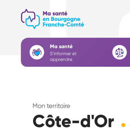
Aller
au
contenu
principal
Navigation
Ma santé
S’informer et
principale
apprendre
L’actu de la démocratie en santé
Mon territoire
Côte-d'Or