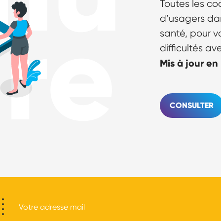
Toutes les c
ire
d’usagers da
santé, pour v
difficultés av
Mis à jour en
CONSULTER