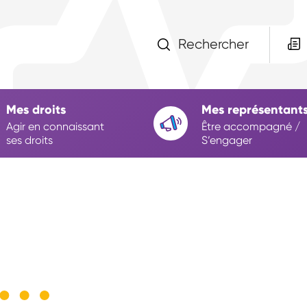
Rechercher
Mes droits
Mes représentant
Agir en connaissant
Être accompagné /
ses droits
S’engager