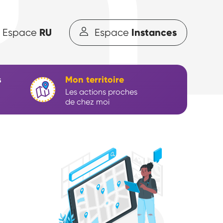
RU
Instances
Espace
Espace
s
Mon territoire
Les actions proches
de chez moi