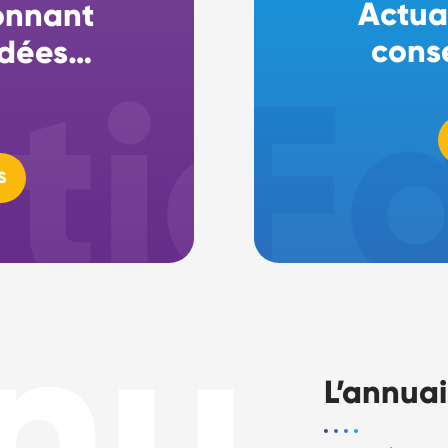
Actua
onnant
cons
 idées…
S
nu
L’annua