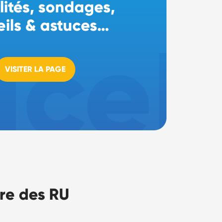
lités, sondages,
eils & astuces…
VISITER LA PAGE
ire des RU