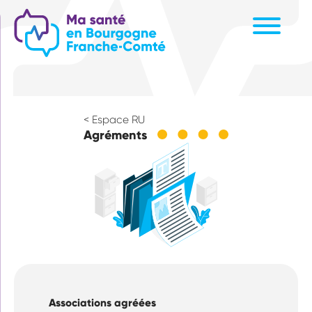
Aller
au
contenu
principal
< Espace RU
Agréments
Associations agréées