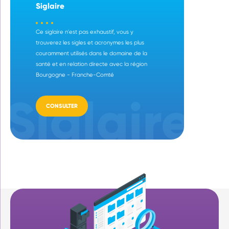
Siglaire
Ce siglaire n'est pas exhaustif, vous y
trouverez les sigles et acronymes les plus
couramment utilisés dans le domaine de la
santé et en relation directe avec la région
Bourgogne - Franche-Comté
CONSULTER