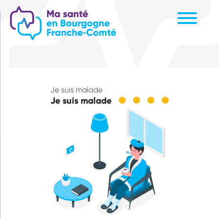
Aller
au
contenu
principal
Je suis malade
Je suis malade