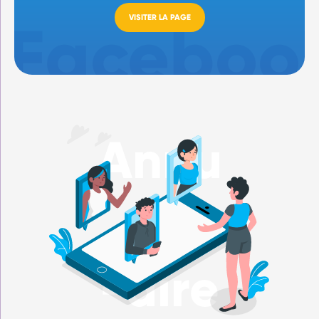
VISITER LA PAGE
Annu
-aire