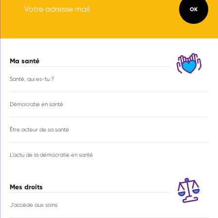
Ma santé
Navigation
principale
Santé, qui es-tu ?
Démocratie en santé
Être acteur de sa santé
L’actu de la démocratie en santé
Mes droits
J’accède aux soins