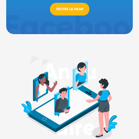
VISITER LA PAGE
Annu
-aire