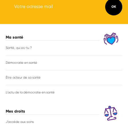
Ma santé
Navigation
principale
Santé, qui es-tu ?
Démocratie en santé
Être acteur de sa santé
L’actu de la démocratie en santé
Mes droits
J’accède aux soins