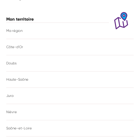
Mon territoire
Ma région
Côte-d'Or
Doubs
Haute-Saône
Jura
Nièvre
Saône-et-Loire