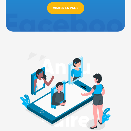
VISITER LA PAGE
Annu
-aire