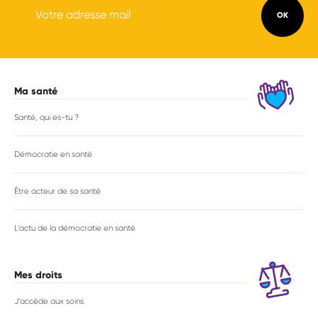
Ma santé
Navigation
principale
Santé, qui es-tu ?
Démocratie en santé
Être acteur de sa santé
L’actu de la démocratie en santé
Mes droits
J’accède aux soins