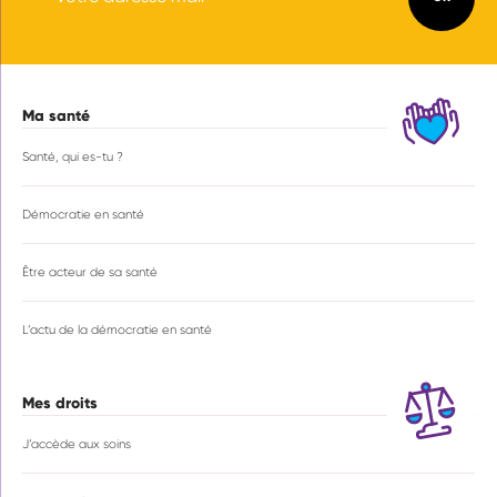
Ma santé
Navigation
principale
Santé, qui es-tu ?
Démocratie en santé
Être acteur de sa santé
L’actu de la démocratie en santé
Mes droits
J’accède aux soins