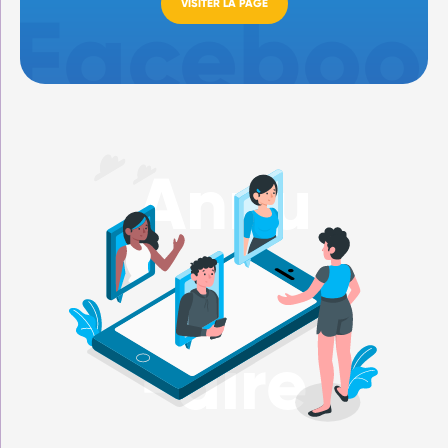
VISITER LA PAGE
Annu
-aire