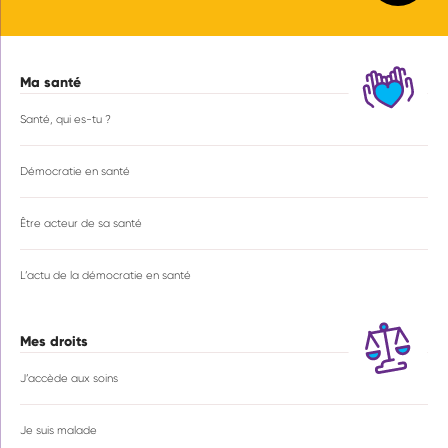
Ma santé
Navigation
principale
Santé, qui es-tu ?
Démocratie en santé
Être acteur de sa santé
L’actu de la démocratie en santé
Mes droits
J’accède aux soins
Je suis malade