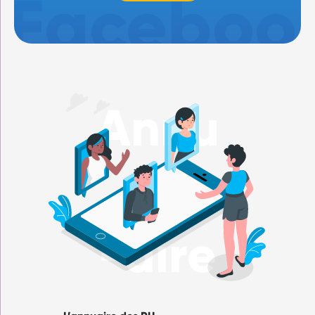
Annu
-aire