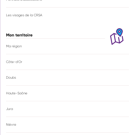
Les visages de la CRSA
Mon territoire
Ma région
Côte-d'Or
Doubs
Haute-Saône
Jura
Nièvre