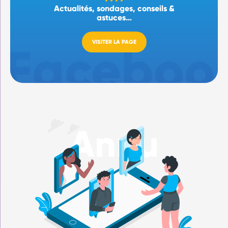
Actualités, sondages, conseils &
astuces…
VISITER LA PAGE
Annu