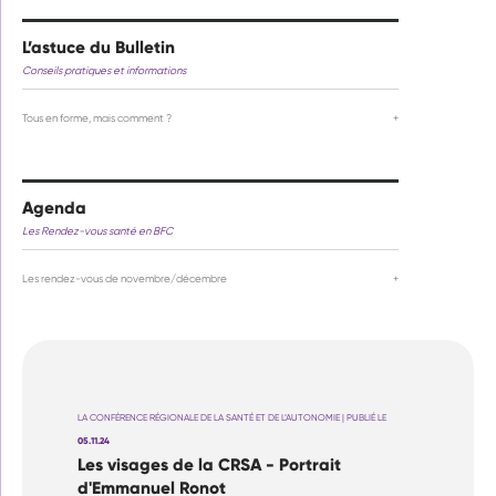
L’astuce du Bulletin
Conseils pratiques et informations
Tous en forme, mais comment ?
+
Agenda
Les Rendez-vous santé en BFC
Les rendez-vous de novembre/décembre
+
LA CONFÉRENCE RÉGIONALE DE LA SANTÉ ET DE L’AUTONOMIE | PUBLIÉ LE
05.11.24
Les visages de la CRSA - Portrait
d'Emmanuel Ronot