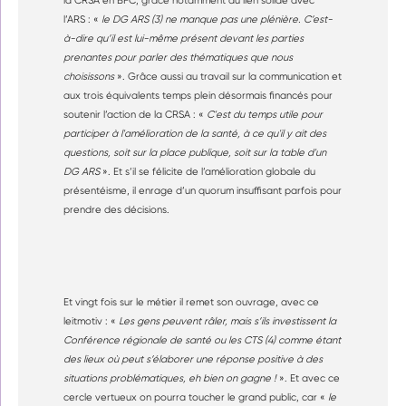
la CRSA en BFC, grâce notamment au lien solide avec
l’ARS : «
le DG ARS (3) ne manque pas une plénière. C’est-
à-dire qu’il est lui-même présent devant les parties
prenantes pour parler des thématiques que nous
choisissons
». Grâce aussi au travail sur la communication et
aux trois équivalents temps plein désormais financés pour
soutenir l’action de la CRSA : «
C'est du temps utile pour
participer à l'amélioration de la santé, à ce qu'il y ait des
questions, soit sur la place publique, soit sur la table d'un
DG ARS
». Et s’il se félicite de l’amélioration globale du
présentéisme, il enrage d’un quorum insuffisant parfois pour
prendre des décisions.
Et vingt fois sur le métier il remet son ouvrage, avec ce
leitmotiv : «
Les gens peuvent râler, mais s’ils investissent la
Conférence régionale de santé ou les CTS (4) comme étant
des lieux où peut s’élaborer une réponse positive à des
situations problématiques, eh bien on gagne !
». Et avec ce
cercle vertueux on pourra toucher le grand public, car «
le