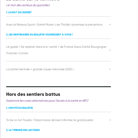
Le mot des acteurs du quotidien
1. LE MOT DE L’EXPERT
Avec le Réseau Sport-Santé Marie-Lise Thiollet dynamise la prévention
+
2. LES PARTENAIRES DU BULLETIN S’ADRESSENT À VOUS !
Le guide « Se repérer dans la e-santé » de France Assos Santé Bourgogne-
+
Franche-Comté
La santé mentale « grande cause nationale 2025 »
+
Hors des sentiers battus
Explorons les voies alternatives pour l’accès à la santé en BFC
1. L’INVITÉ DU BULLETIN
To be or not Toubib : l’importance de bien informer le grand public
+
2. LA TRIBUNE DES LECTEURS