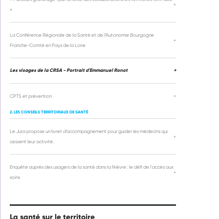
+
»
La Conférence Régionale de la Santé et de l’Autonomie Bourgogne
+
Franche-Comté en Pays de la Loire
Les visages de la CRSA - Portrait d'Emmanuel Ronot
+
CPTS et prévention
+
2. LES CONSEILS TERRITORIAUX DE SANTÉ
Le Jura propose un livret d’accompagnement pour guider les médecins qui
+
cessent leur activité.
Enquête auprès des usagers de la santé dans la Nièvre : le défi de l'accès aux
+
soins
La santé sur le territoire