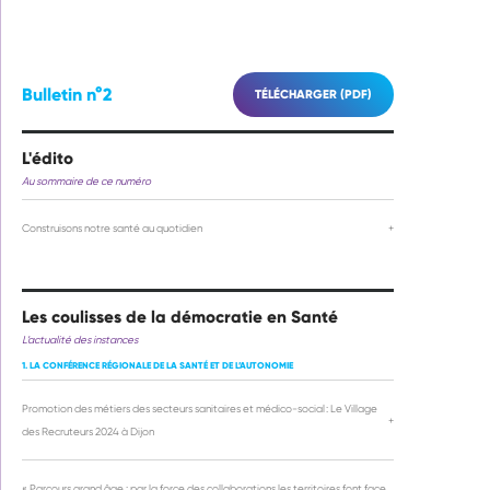
Bulletin n°2
TÉLÉCHARGER (PDF)
L'édito
Au sommaire de ce numéro
Construisons notre santé au quotidien
+
Les coulisses de la démocratie en Santé
L’actualité des instances
1. LA CONFÉRENCE RÉGIONALE DE LA SANTÉ ET DE L’AUTONOMIE
Promotion des métiers des secteurs sanitaires et médico-social : Le Village
+
des Recruteurs 2024 à Dijon
« Parcours grand âge : par la force des collaborations les territoires font face