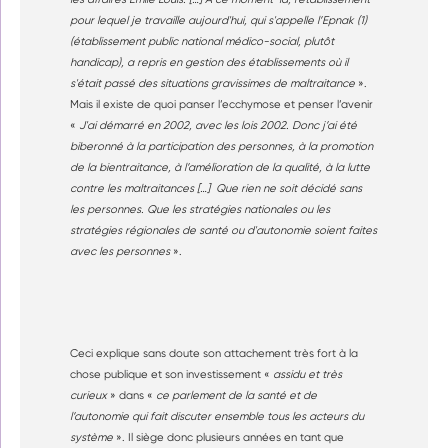
pour lequel je travaille aujourd'hui, qui s'appelle l’Epnak (1)
(établissement public national médico-social, plutôt
handicap), a repris en gestion des établissements où il
s'était passé des situations gravissimes de maltraitance
».
Mais il existe de quoi panser l’ecchymose et penser l’avenir
«
J'ai démarré en 2002, avec les lois 2002. Donc j’ai été
biberonné à la participation des personnes, à la promotion
de la bientraitance, à l’amélioration de la qualité, à la lutte
contre les maltraitances […] Que rien ne soit décidé sans
les personnes. Que les stratégies nationales ou les
stratégies régionales de santé ou d'autonomie soient faites
avec les personnes
».
Ceci explique sans doute son attachement très fort à la
chose publique et son investissement «
assidu et très
curieux
» dans «
ce parlement de la santé et de
l’autonomie qui fait discuter ensemble tous les acteurs du
système
». Il siège donc plusieurs années en tant que