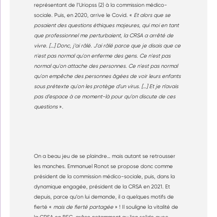
représentant de l’Uriopss (2) à la commission médico-
sociale. Puis, en 2020, arrive le Covid. «
Et alors que se
posaient des questions éthiques majeures, qui moi en tant
que professionnel me perturbaient, la CRSA a arrêté de
vivre. […] Donc, j’ai râlé. J'ai râlé parce que je disais que ce
n'est pas normal qu'on enferme des gens. Ce n'est pas
normal qu'on attache des personnes. Ce n'est pas normal
qu'on empêche des personnes âgées de voir leurs enfants
sous prétexte qu'on les protège d'un virus. […] Et je n’avais
pas d’espace à ce moment-là pour qu’on discute de ces
questions
».
On a beau jeu de se plaindre… mais autant se retrousser
les manches. Emmanuel Ronot se propose donc comme
président de la commission médico-sociale, puis, dans la
dynamique engagée, président de la CRSA en 2021. Et
depuis, parce qu’on lui demande, il a quelques motifs de
fierté «
mais de fierté partagée
» ! Il souligne la vitalité de