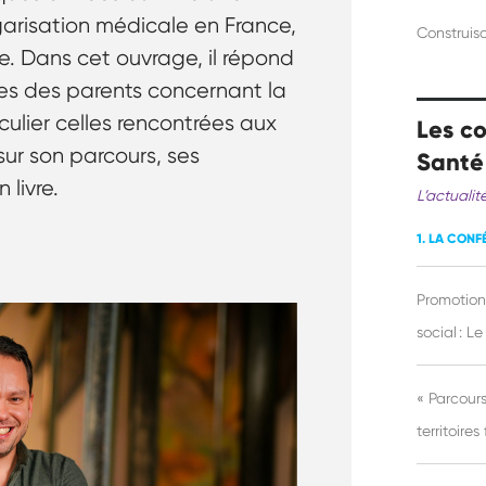
garisation médicale en France,
Construis
e. Dans cet ouvrage, il répond
tes des parents concernant la
culier celles rencontrées aux
Les co
ur son parcours, ses
Santé
 livre.
L’actualit
1. LA CONF
Promotion
social : L
« Parcours
territoires