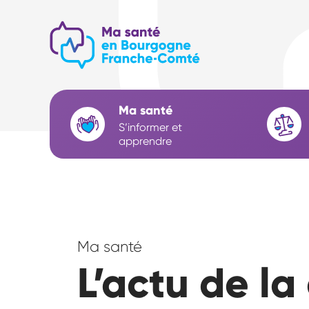
Aller
au
contenu
principal
Navigation
Ma santé
S’informer et
principale
apprendre
L’actu de la démocratie en santé
Ma santé
L’actu de l