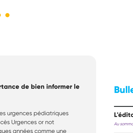
ortance de bien informer le
Bull
des urgences pédiatriques
L'édit
ccès Urgences or not
Au somma
elques années comme une