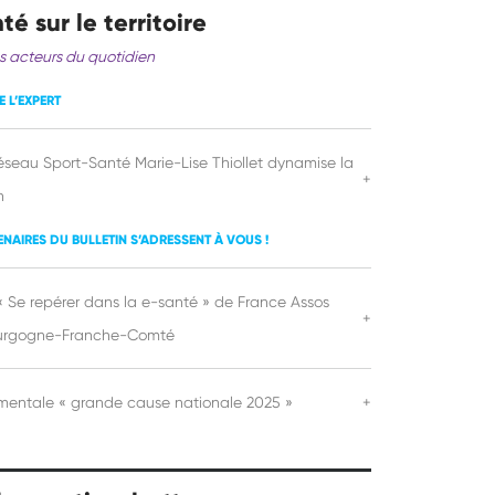
té sur le territoire
s acteurs du quotidien
E L’EXPERT
éseau Sport-Santé Marie-Lise Thiollet dynamise la
+
n
TENAIRES DU BULLETIN S’ADRESSENT À VOUS !
« Se repérer dans la e-santé » de France Assos
+
urgogne-Franche-Comté
mentale « grande cause nationale 2025 »
+