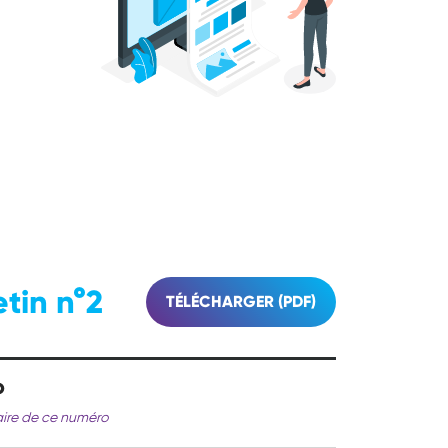
etin n°2
TÉLÉCHARGER (PDF)
o
ire de ce numéro