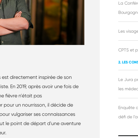
La Confér
Bourgogne
Les visag
CPTS et p
2. LES CON
s est directement inspirée de son
Le Jura p
te. En 2019, après avoir une fois de
les médeci
e fièvre n'était pas
our un nourrisson, il décide de
Enquête a
 pour vulgariser ses connaissances
défi de l'
ut le point de départ d'une aventure
ur.