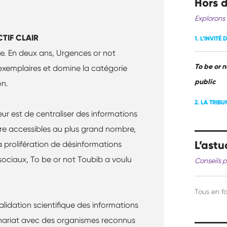
Hors d
Explorons 
TIF CLAIR
1. L’INVITÉ
re. En deux ans, Urgences or not
To be or n
exemplaires et domine la catégorie
public
on.
2. LA TRIB
eur est de centraliser des informations
dre accessibles au plus grand nombre,
L’astu
a prolifération de désinformations
ociaux, To be or not Toubib a voulu
Conseils p
Tous en f
 validation scientifique des informations
nariat avec des organismes reconnus