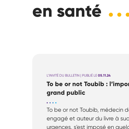
en santé
L’INVITÉ DU BULLETIN | PUBLIÉ LE
05.11.24
To be or not Toubib : l’imp
grand public
To be or not Toubib, médecin 
engagé et auteur du livre à su
urgences, s'est imposé en qu