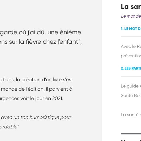
La san
Le mot de
1. LE MOT D
 garde où j'ai dû, une énième
ns sur la fièvre chez l'enfant",
Avec le R
préventio
2. LES PAR
ons, la création d'un livre s'est
Le guide 
onde de l'édition, il parvient à
Santé Bo
rgences voit le jour en 2021.
La santé 
, avec un ton humoristique pour
bordable”