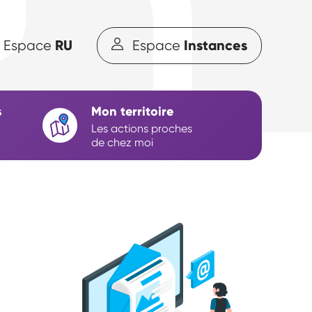
RU
Instances
Espace
Espace
s
Mon territoire
Les actions proches
de chez moi