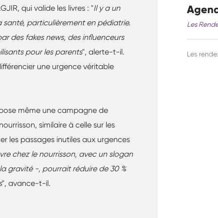
Agen
R, qui valide les livres : "
Il y a un
santé, particulièrement en pédiatrie.
Les Rende
r des fakes news, des influenceurs
lisants pour les parents
", alerte-t-il.
Les rend
différencier une urgence véritable
l propose même une campagne de
nourrisson, similaire à celle sur les
uer les passages inutiles aux urgences
re chez le nourrisson, avec un slogan
 la gravité -, pourrait réduire de 30 %
s
", avance-t-il.