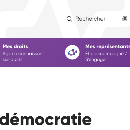
Rechercher
Mes droits
Mes représentant
Agir en connaissant
Être accompagné /
ses droits
S’engager
a démocratie