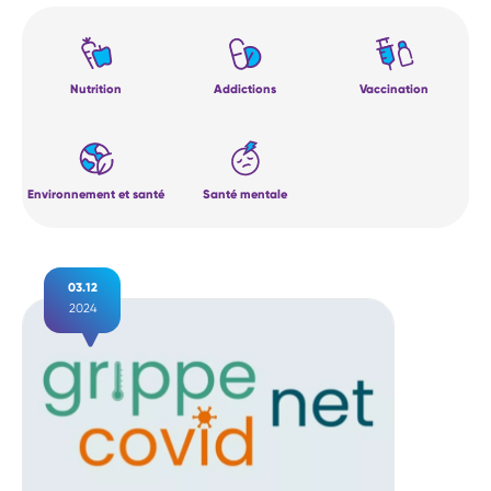
Nutrition
Addictions
Vaccination
Environnement et santé
Santé mentale
03.12
2024